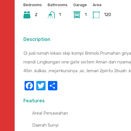
Bedrooms
Bathrooms
Garage
Area
2
1
1
120
Description
Di jual rumah lokasi skip kompi Brimob.Prumahan griy
mandi Lingkungan one gate sistem Aman dan nyama
45in ,kulkas ,meja+kursinya ,ac ,lemari 2pintu 2buah 
Facebook
Twitter
Share
Features
Areal Persawahan
Daerah Sunyi