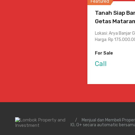
Featured
Tanah Siap Ba
Getas Matara
Lokasi: Arya Banjar
Harga: Rp 175.000.
For Sale
Call
/
Menjual dan Membeli Prope
IG, G+ secara automatic bersam