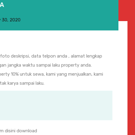
MA
 30, 2020
foto deskripsi, data telpon anda , alamat lengkap
an jangka waktu sampai laku property anda.
operty 10% untuk sewa, kami yang menjualkan, kami
tak karya sampai laku.
orm
disini download