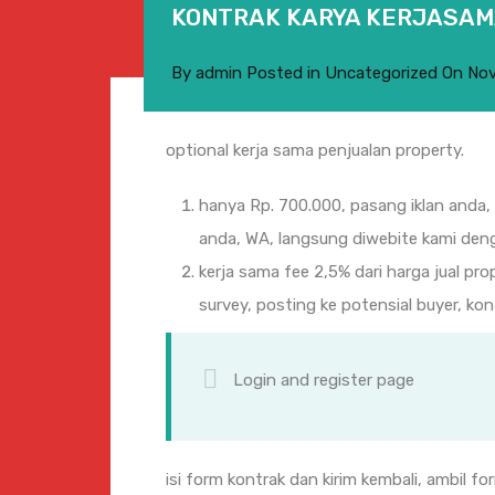
KONTRAK KARYA KERJASA
By
admin
Posted in
Uncategorized
On
Nov
optional kerja sama penjualan property.
hanya Rp. 700.000, pasang iklan anda, 
anda, WA, langsung diwebite kami deng
kerja sama fee 2,5% dari harga jual pr
survey, posting ke potensial buyer, kon
Login and register page
isi form kontrak dan kirim kembali, ambil f