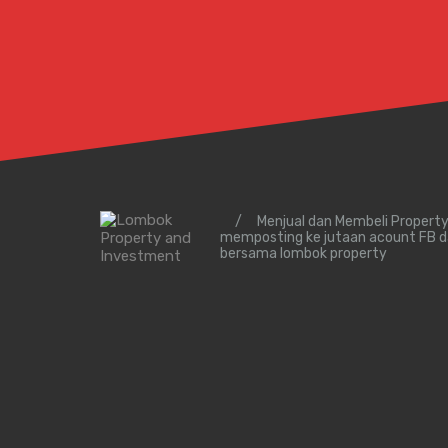
/
Menjual dan Membeli Propert
memposting ke jutaan acount FB d
bersama lombok property