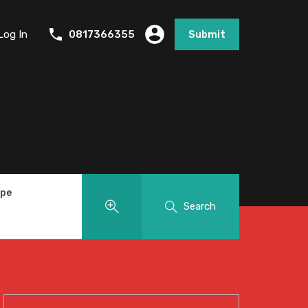
Log In
0817366355
Submit
ype
Search
Cari