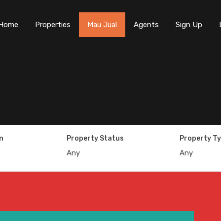
Home
Properties
Mau Jual
Agents
Sign Up
n
Property Status
Property T