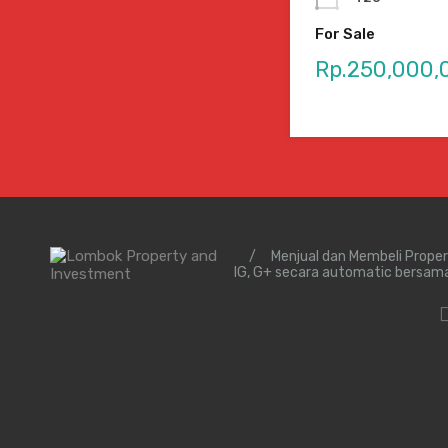
For Sale
Rp.250,000,
/
Menjual dan Membeli Prope
IG, G+ secara automatic bersam