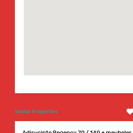
Similar Properties
Adisucipto Regency 70 / 140 + meubeler