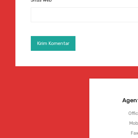
Situs Web
Agen
Offi
Mobi
Fax