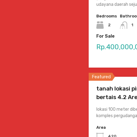
udayana daerah seju
Bedrooms
Bathro
2
1
For Sale
Rp.400,000,
Featured
tanah lokasi pi
bertais 4.2 A
lokasi 100 meter dibe
komples pergudang
Area
420