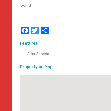
lok:hrd
Facebook
Twitter
Share
Features
Jalur Sepeda
Property on Map