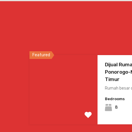
Featured
Dijual Ruma
Ponorogo-
Timur
Rumah besar d
Bedrooms
8