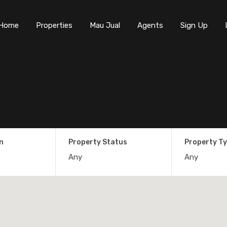
Home
Properties
Mau Jual
Agents
Sign Up
n
Property Status
Property T