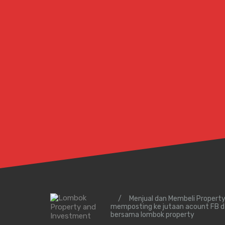
/
Menjual dan Membeli Propert
memposting ke jutaan acount FB d
bersama lombok property