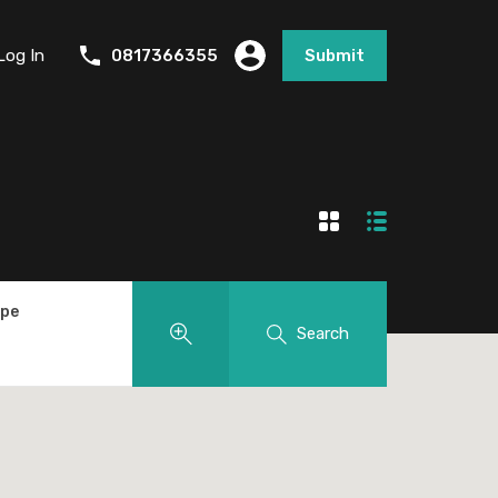
Log In
0817366355
Submit
ype
Search