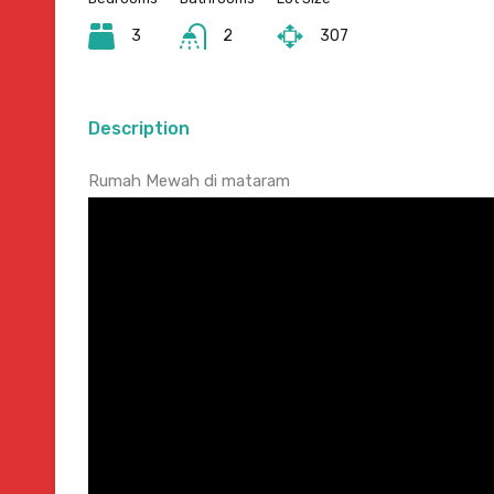
3
2
307
Description
Rumah Mewah di mataram