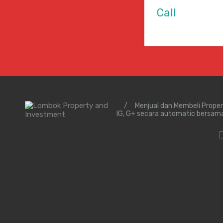
Call
/
Menjual dan Membeli Prope
IG, G+ secara automatic bersam